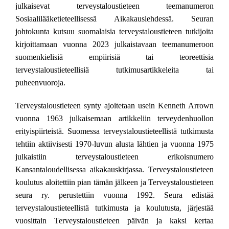
julkaisevat terveystaloustieteen teemanumeron
Sosiaalilääketieteellisessä Aikakauslehdessä. Seuran
johtokunta kutsuu suomalaisia terveystaloustieteen tutkijoita
kirjoittamaan vuonna 2023 julkaistavaan teemanumeroon
suomenkielisiä empiirisiä tai teoreettisia
terveystaloustieteellisiä tutkimusartikkeleita tai
puheenvuoroja.
Terveystaloustieteen synty ajoitetaan usein Kenneth Arrown
vuonna 1963 julkaisemaan artikkeliin terveydenhuollon
erityispiirteistä. Suomessa terveystaloustieteellistä tutkimusta
tehtiin aktiivisesti 1970-luvun alusta lähtien ja vuonna 1975
julkaistiin terveystaloustieteen erikoisnumero
Kansantaloudellisessa aikakauskirjassa. Terveystaloustieteen
koulutus aloitettiin pian tämän jälkeen ja Terveystaloustieteen
seura ry. perustettiin vuonna 1992. Seura edistää
terveystaloustieteellistä tutkimusta ja koulutusta, järjestää
vuosittain Terveystaloustieteen päivän ja kaksi kertaa