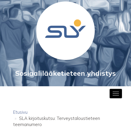
to
main
content
Sosiaalilääketieteen yhdistys
Toggle
navigat
Etusivu
SLA kirjoituskutsu: Terveystaloustieteen
teemanumero