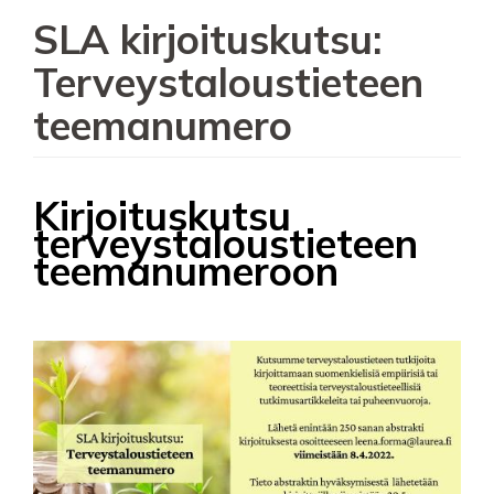
SLA kirjoituskutsu:
Terveystaloustieteen
teemanumero
Kirjoituskutsu
terveystaloustieteen
teemanumeroon
Image