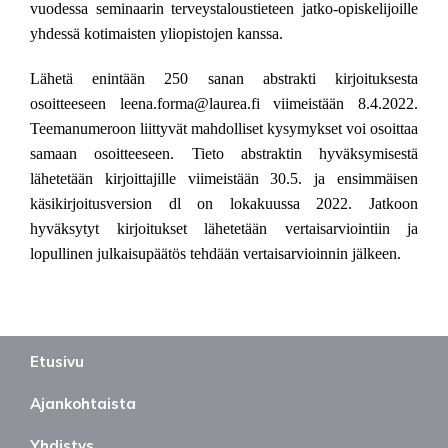
vuodessa seminaarin terveystaloustieteen jatko-opiskelijoille
yhdessä kotimaisten yliopistojen kanssa.
Lähetä enintään 250 sanan abstrakti kirjoituksesta
osoitteeseen leena.forma@laurea.fi viimeistään 8.4.2022.
Teemanumeroon liittyvät mahdolliset kysymykset voi osoittaa
samaan osoitteeseen. Tieto abstraktin hyväksymisestä
lähetetään kirjoittajille viimeistään 30.5. ja ensimmäisen
käsikirjoitusversion dl on lokakuussa 2022. Jatkoon
hyväksytyt kirjoitukset lähetetään vertaisarviointiin ja
lopullinen julkaisupäätös tehdään vertaisarvioinnin jälkeen.
Etusivu
Ajankohtaista
Yhdistys