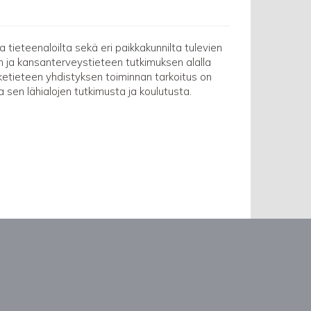
 tieteenaloilta sekä eri paikkakunnilta tulevien
n ja kansanterveystieteen tutkimuksen alalla
ketieteen yhdistyksen toiminnan tarkoitus on
 ja sen lähialojen tutkimusta ja koulutusta.