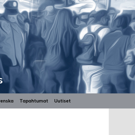
s
venska
Tapahtumat
Uutiset