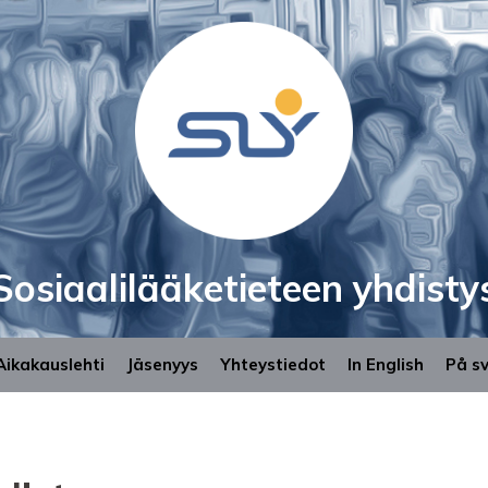
Sosiaalilääketieteen yhdisty
Aikakauslehti
Jäsenyys
Yhteystiedot
In English
På s