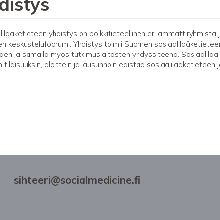
distys
lilääketieteen yhdistys on poikkitieteellinen eri ammattiryhmistä ja
en keskustelufoorumi. Yhdistys toimii Suomen sosiaalilääketietee
oiden ja samalla myös tutkimuslaitosten yhdyssiteenä. Sosiaalilää
in tilaisuuksin, aloittein ja lausunnoin edistää sosiaalilääketieteen
sihteeri@socialmedicine.fi