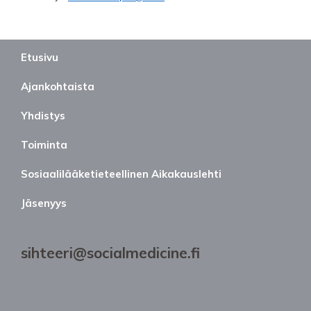
Etusivu
Ajankohtaista
Yhdistys
Toiminta
Sosiaalilääketieteellinen Aikakauslehti
Jäsenyys
sihteeri@socialmedicine.fi