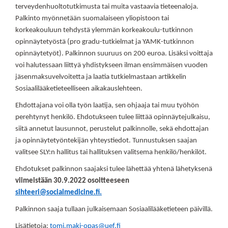
terveydenhuoltotutkimusta tai muita vastaavia tieteenaloja.
Palkinto myönnetään suomalaiseen yliopistoon tai
korkeakouluun tehdystä ylemmän korkeakoulu-tutkinnon
opinnäytetyöstä (pro gradu-tutkielmat ja YAMK-tutkinnon
opinnäytetyöt). Palkinnon suuruus on 200 euroa. Lisäksi voittaja
voi halutessaan liittyä yhdistykseen ilman ensimmäisen vuoden
jäsenmaksuvelvoitetta ja laatia tutkielmastaan artikkelin
Sosiaalilääketieteelliseen aikakauslehteen.
Ehdottajana voi olla työn laatija, sen ohjaaja tai muu työhön
perehtynyt henkilö. Ehdotukseen tulee liittää opinnäytejulkaisu,
siitä annetut lausunnot, perustelut palkinnolle, sekä ehdottajan
ja opinnäytetyöntekijän yhteystiedot. Tunnustuksen saajan
valitsee SLY:n hallitus tai hallituksen valitsema henkilö/henkilöt.
Ehdotukset palkinnon saajaksi tulee lähettää yhtenä lähetyksenä
viimeistään 30.9.2022 osoitteeseen
sihteeri@socialmedicine.fi.
Palkinnon saaja tullaan julkaisemaan Sosiaalilääketieteen päivillä.
Lisätietoja:
tomi.maki-opas@uef.fi