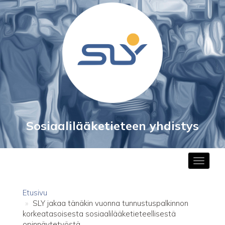
to
main
content
Sosiaalilääketieteen yhdistys
Toggle
navigat
Etusivu
SLY jakaa tänäkin vuonna tunnustuspalkinnon
korkeatasoisesta sosiaalilääketieteellisestä
opinnäytetyöstä.