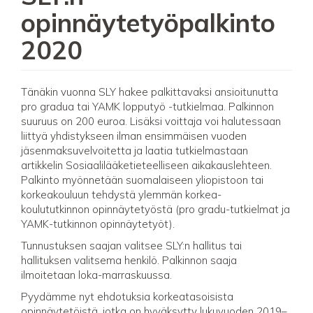
opinnäytetyöpalkinto
2020
Tänäkin vuonna SLY hakee palkittavaksi ansioitunutta
pro gradua tai YAMK lopputyö -tutkielmaa. Palkinnon
suuruus on 200 euroa. Lisäksi voittaja voi halutessaan
liittyä yhdistykseen ilman ensimmäisen vuoden
jäsenmaksuvelvoitetta ja laatia tutkielmastaan
artikkelin Sosiaalilääketieteelliseen aikakauslehteen.
Palkinto myönnetään suomalaiseen yliopistoon tai
korkeakouluun tehdystä ylemmän korkea-
koulututkinnon opinnäytetyöstä (pro gradu-tutkielmat ja
YAMK-tutkinnon opinnäytetyöt).
Tunnustuksen saajan valitsee SLY:n hallitus tai
hallituksen valitsema henkilö. Palkinnon saaja
ilmoitetaan loka-marraskuussa.
Pyydämme nyt ehdotuksia korkeatasoisista
opinnäytetöistä, jotka on hyväksytty lukuvuoden 2019–