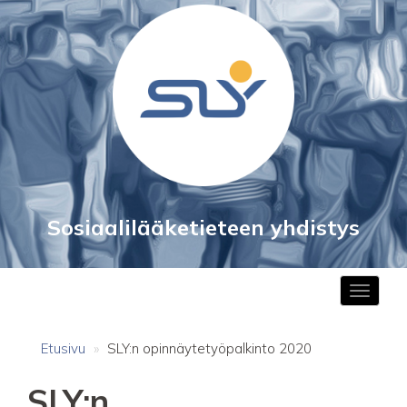
to
main
content
Sosiaalilääketieteen yhdistys
Toggle
navigat
Etusivu
SLY:n opinnäytetyöpalkinto 2020
SLY:n