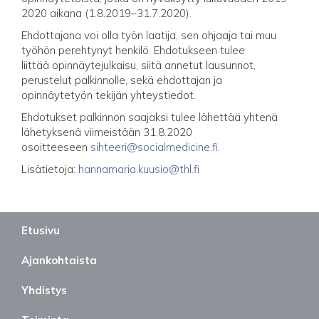
2020 aikana (1.8.2019–31.7.2020).
Ehdottajana voi olla työn laatija, sen ohjaaja tai muu
työhön perehtynyt henkilö. Ehdotukseen tulee
liittää opinnäytejulkaisu, siitä annetut lausunnot,
perustelut palkinnolle, sekä ehdottajan ja
opinnäytetyön tekijän yhteystiedot.
Ehdotukset palkinnon saajaksi tulee lähettää yhtenä
lähetyksenä viimeistään 31.8.2020
osoitteeseen
sihteeri@socialmedicine.fi
.
Lisätietoja:
hannamaria.kuusio@thl.fi
Etusivu
Ajankohtaista
Yhdistys