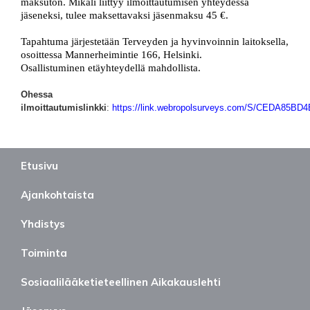
maksuton. Mikäli liittyy ilmoittautumisen yhteydessä
jäseneksi, tulee maksettavaksi jäsenmaksu 45 €.
Tapahtuma järjestetään Terveyden ja hyvinvoinnin laitoksella,
osoittessa Mannerheimintie 166, Helsinki.
Osallistuminen etäyhteydellä mahdollista.
Ohessa
ilmoittautumislinkki
:
https://link.webropolsurveys.com/S/CEDA85B
Etusivu
Ajankohtaista
Yhdistys
Toiminta
Sosiaalilääketieteellinen Aikakauslehti