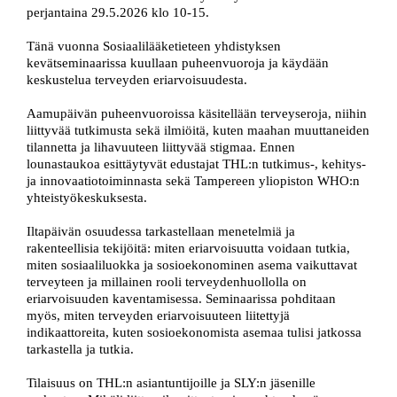
perjantaina 29.5.2026 klo 10-15.
Tänä vuonna Sosiaalilääketieteen yhdistyksen
kevätseminaarissa kuullaan puheenvuoroja ja käydään
keskustelua terveyden eriarvoisuudesta.
Aamupäivän puheenvuoroissa käsitellään terveyseroja, niihin
liittyvää tutkimusta sekä ilmiöitä, kuten maahan muuttaneiden
tilannetta ja lihavuuteen liittyvää stigmaa. Ennen
lounastaukoa esittäytyvät edustajat THL:n tutkimus-, kehitys-
ja innovaatiotoiminnasta sekä Tampereen yliopiston WHO:n
yhteistyökeskuksesta.
Iltapäivän osuudessa tarkastellaan menetelmiä ja
rakenteellisia tekijöitä: miten eriarvoisuutta voidaan tutkia,
miten sosiaaliluokka ja sosioekonominen asema vaikuttavat
terveyteen ja millainen rooli terveydenhuollolla on
eriarvoisuuden kaventamisessa. Seminaarissa pohditaan
myös, miten terveyden eriarvoisuuteen liitettyjä
indikaattoreita, kuten sosioekonomista asemaa tulisi jatkossa
tarkastella ja tutkia.
Tilaisuus on THL:n asiantuntijoille ja SLY:n jäsenille