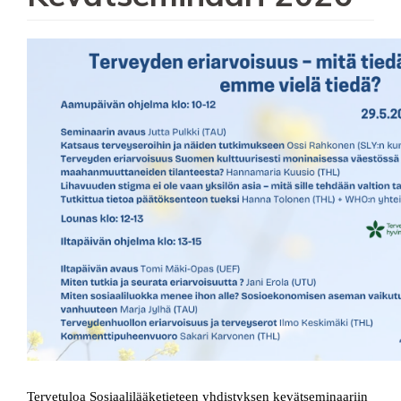
Image
Tervetuloa Sosiaalilääketieteen yhdistyksen kevätseminaariin