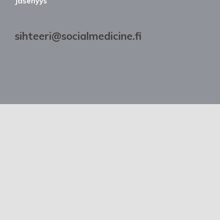
Jäsenyys
sihteeri@socialmedicine.fi